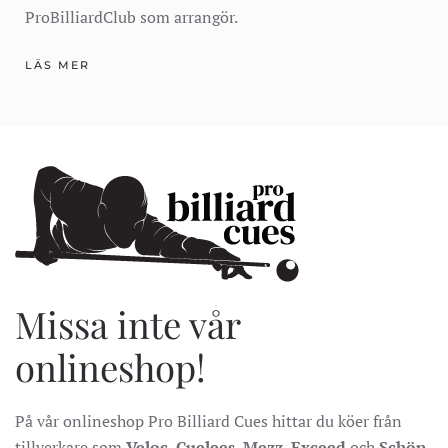
ProBilliardClub som arrangör.
LÄS MER
Missa inte vår
onlineshop!
På vår onlineshop Pro Billiard Cues hittar du köer från
tillverkare som
Veloc
,
Cuelees
,
Mezz
,
Exceed
och
Schön.