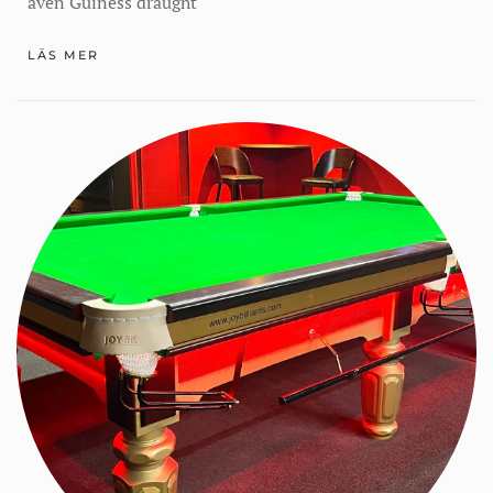
även Guiness draught
LÄS MER